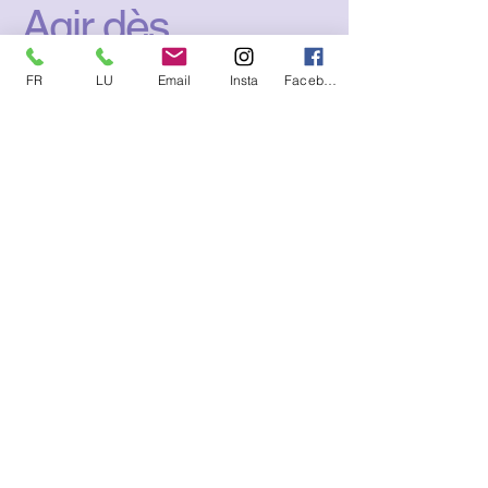
Agir dès
aujourd’hui
FR
LU
Email
Insta
Facebook
Choisir la prévention, c’est
faire le choix d’une entreprise
plus humaine, plus
performante et durable.
📩 Contactez-moi pour
échanger sur vos besoins et
construire ensemble un
accompagnement sur
mesure.