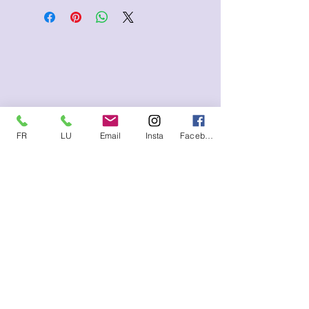
FR
LU
Email
Insta
Facebook
Me contacter (SMS, WhatsApp)
FR :
+33.6.95.13.45.85
LU :
+352.621.21.57.93