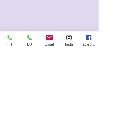
excuser en cas de désagréement
occa
FR
LU
Email
Insta
Facebook
Me contacter (SMS, WhatsApp)
FR :
+33.6.95.13.45.85
LU :
+352.621.21.57.93
E-mail
lysetvosemotions@gmail.com