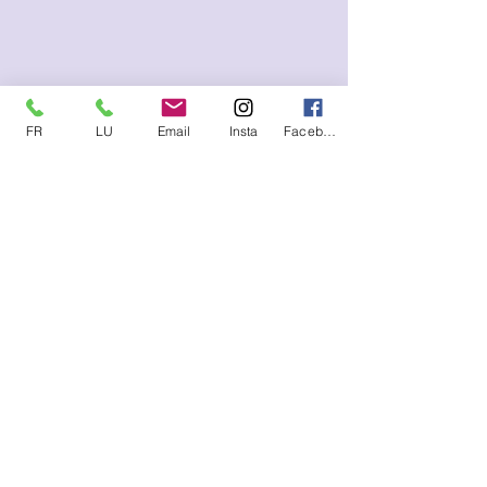
FR
LU
Email
Insta
Facebook
Me contacter (SMS, WhatsApp)
FR :
+33.6.95.13.45.85
LU :
+352.621.21.57.93
E-mail
lysetvosemotions@gmail.com
S'abonner