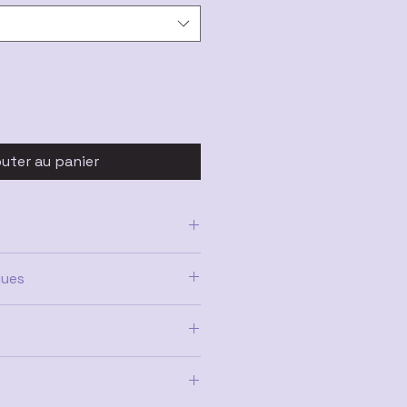
outer au panier
al
ques
, Verseau, Poisson