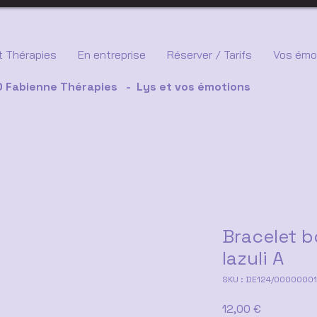
 Thérapies
En entreprise
Réserver / Tarifs
Vos émo
 Fabienne Thérapies - Lys et vos émotions
Bracelet b
lazuli A
SKU : DE124/0000000
Prix
12,00 €