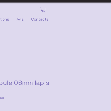
tions
Avis
Contacts
oule 06mm lapis
168