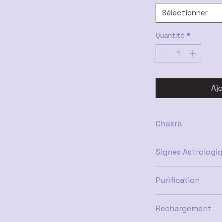
Sélectionner
Quantité
*
Aj
Chakra
troisième œil, front
Signes Astrologi
Sagittaire, Balance
Purification
Eau distillée salée
Rechargement