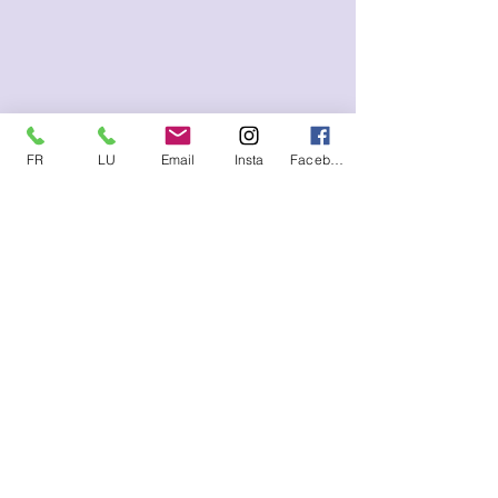
excuser en cas de désagréement
occa
FR
LU
Email
Insta
Facebook
Me contacter (SMS, WhatsApp)
FR :
+33.6.95.13.45.85
LU :
+352.621.21.57.93
E-mail
lysetvosemotions@gmail.com