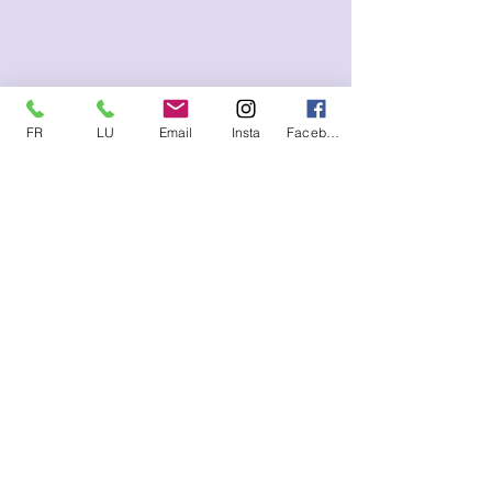
FR
LU
Email
Insta
Facebook
Me contacter (SMS, WhatsApp)
FR :
+33.6.95.13.45.85
LU :
+352.621.21.57.93
E-mail
lysetvosemotions@gmail.com
S'abonner