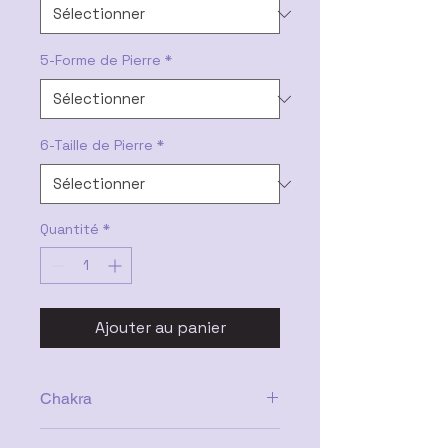
5-Forme de Pierre
*
6-Taille de Pierre
*
Quantité
*
Ajouter au panier
Chakra
troisième oeil , coronal, gorge,