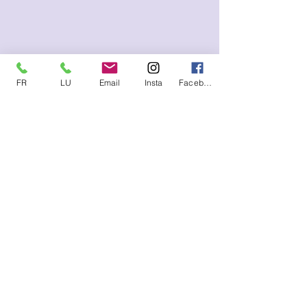
FR
LU
Email
Insta
Facebook
Me contacter (SMS, WhatsApp)
FR :
+33.6.95.13.45.85
LU :
+352.621.21.57.93
E-mail
lysetvosemotions@gmail.com
S'abonner