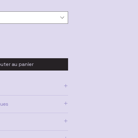
outer au panier
ques
ittaire, Capricorne, Vierge