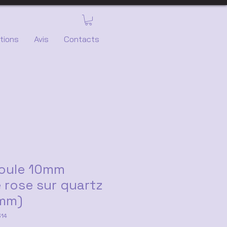
tions
Avis
Contacts
boule 10mm
 rose sur quartz
0mm)
314