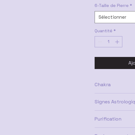
6-Taille de Pierre
*
Sélectionner
Quantité
*
Aj
Chakra
Cœur, Racine
Signes Astrologi
Balance, Cancer, Sag
Purification
Eau distillée salée