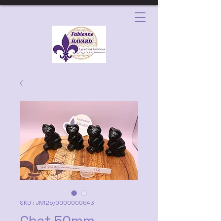
SKU : JN125/0000000643
Chat 50mm