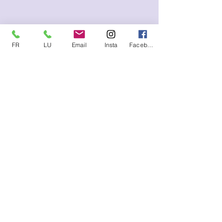
FR
LU
Email
Insta
Facebook
Me contacter (SMS, WhatsApp)
FR :
+33.6.95.13.45.85
LU :
+352.621.21.57.93
E-mail
lysetvosemotions@gmail.com
S'abonner