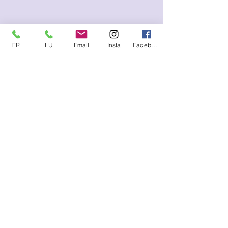
occa
FR
LU
Email
Insta
Facebook
Me contacter (SMS, WhatsApp)
FR :
+33.6.95.13.45.85
LU :
+352.621.21.57.93
E-mail
lysetvosemotions@gmail.com
S'abonner