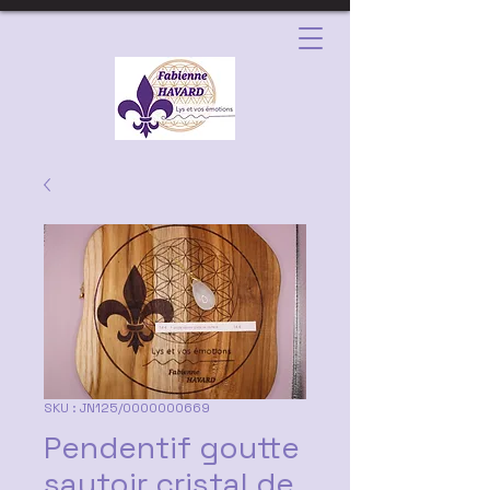
SKU : JN125/0000000669
Pendentif goutte
sautoir cristal de