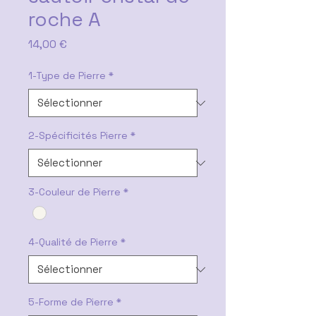
roche A
Prix
14,00 €
1-Type de Pierre
*
2-Spécificités Pierre
*
3-Couleur de Pierre
*
4-Qualité de Pierre
*
5-Forme de Pierre
*