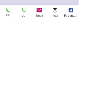
FR
LU
Email
Insta
Facebook
Me contacter (SMS, WhatsApp)
FR :
+33.6.95.13.45.85
LU :
+352.621.21.57.93
E-mail
lysetvosemotions@gmail.com
S'abonner