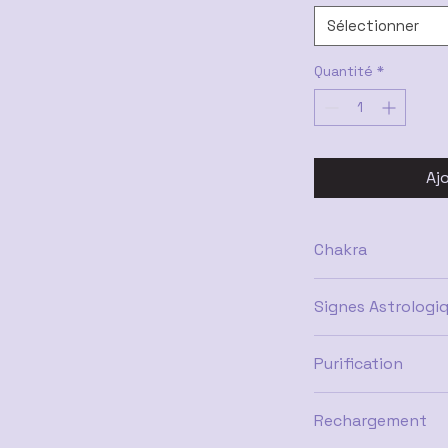
Sélectionner
Quantité
*
Aj
Chakra
Coronal (Couronne)
Signes Astrologi
Poisson, Capricorne
Purification
Eau distillée salée
Rechargement