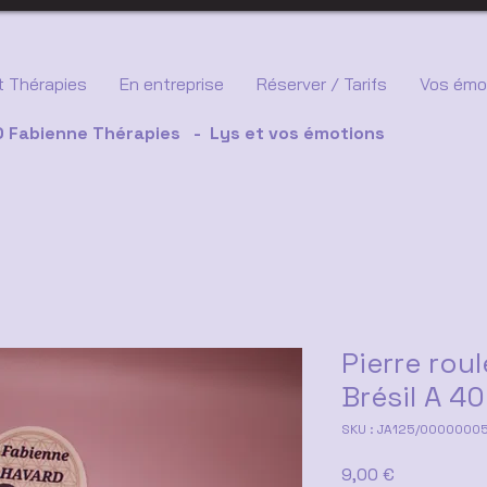
 Thérapies
En entreprise
Réserver / Tarifs
Vos émo
 Fabienne Thérapies - Lys et vos émotions
Pierre rou
Brésil A 4
SKU : JA125/0000000
Prix
9,00 €