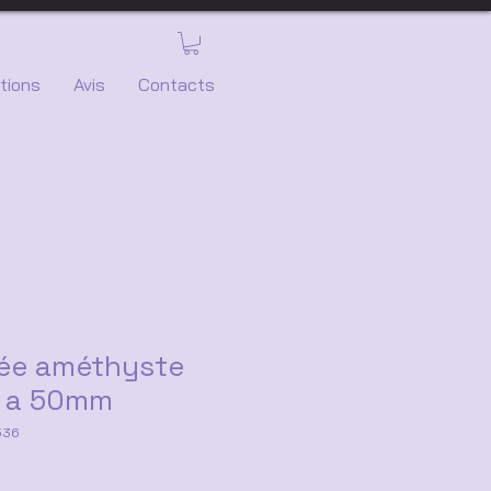
tions
Avis
Contacts
lée améthyste
0 a 50mm
536