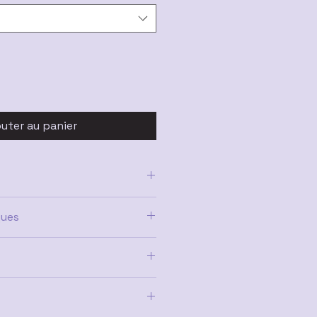
outer au panier
ques
, Sagittaire, Verseau, Vierge