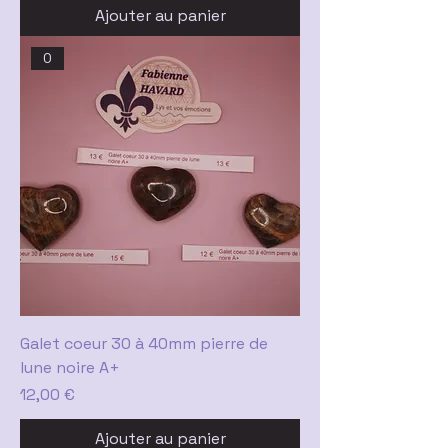
Ajouter au panier
0
Galet coeur 30 à 40mm pierre de
lune noire A+
Prix
12,00 €
Ajouter au panier