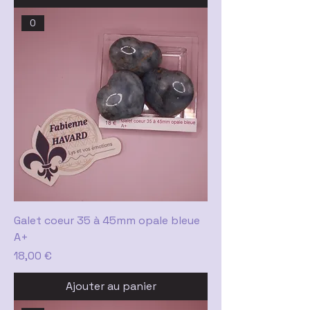
0
Galet coeur 35 à 45mm opale bleue
A+
Prix
18,00 €
Ajouter au panier