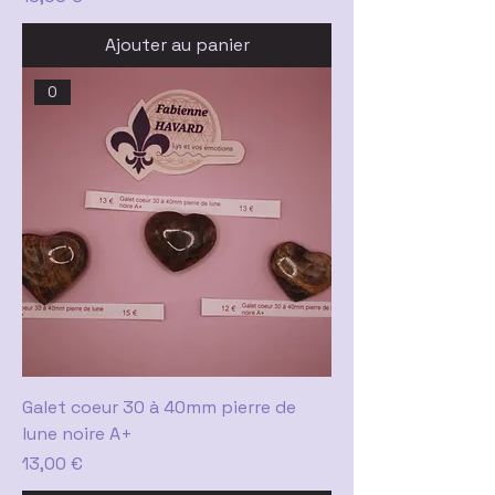
Ajouter au panier
0
Galet coeur 30 à 40mm pierre de
lune noire A+
Prix
13,00 €