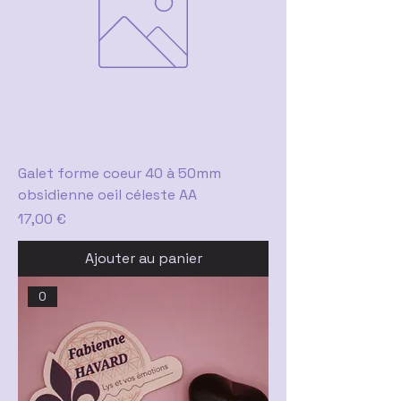
Galet forme coeur 40 à 50mm
obsidienne oeil céleste AA
Prix
17,00 €
Ajouter au panier
0