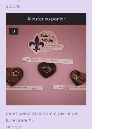
Prix
9,00 €
Ajouter au panier
0
Galet coeur 30 à 40mm pierre de
lune noire A+
Prix
15,00 €