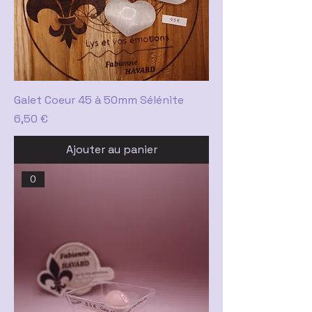
Galet Coeur 45 à 50mm Sélénite
Prix
6,50 €
Ajouter au panier
0