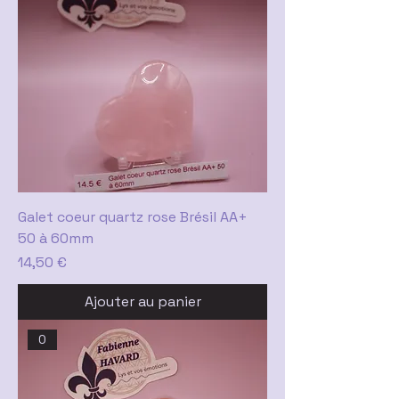
Galet coeur quartz rose Brésil AA+
50 à 60mm
Prix
14,50 €
Ajouter au panier
0