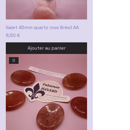
Galet 45mm quartz rose Brésil AA
Prix
8,50 €
Ajouter au panier
0