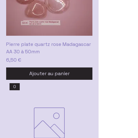
Pierre plate quartz rose Madagascar
AA 30 à 50mm
Prix
6,50 €
Ajouter au panier
0