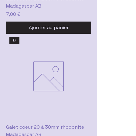
Madagascar AB
Prix
7,00 €
Ajouter au panier
0
Galet coeur 20 à 30mm rhodonite
Madagascar AB