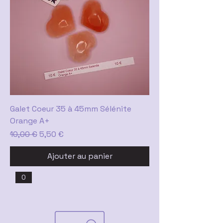
Galet Coeur 35 à 45mm Sélénite
Orange A+
Prix original
Prix promotionnel
10,00 €
5,50 €
Ajouter au panier
0