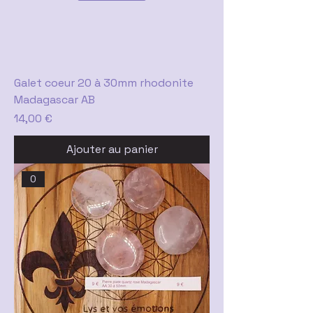
Galet coeur 20 à 30mm rhodonite
Madagascar AB
Prix
14,00 €
Ajouter au panier
0