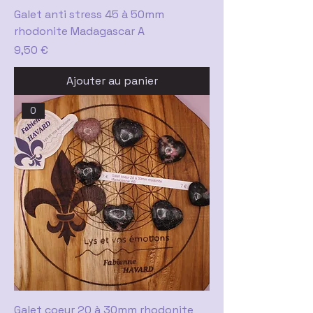
Galet anti stress 45 à 50mm
rhodonite Madagascar A
Prix
9,50 €
Ajouter au panier
0
Galet coeur 20 à 30mm rhodonite