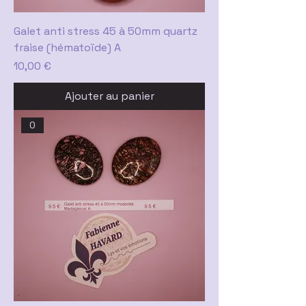
Galet anti stress 45 à 50mm quartz
fraise (hématoïde) A
Prix
10,00 €
Ajouter au panier
0