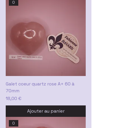
0
Galet coeur quartz rose A+ 60 à
70mm
Prix
18,00 €
Ajouter au panier
0