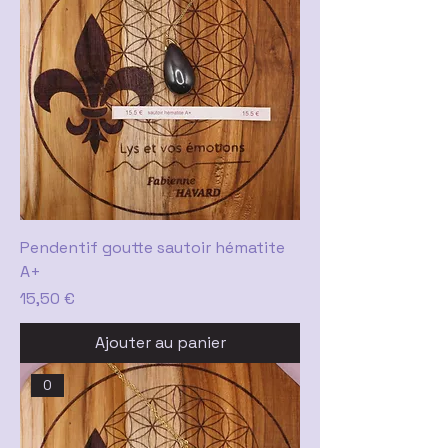
Pendentif goutte sautoir hématite
A+
Prix
15,50 €
Ajouter au panier
0