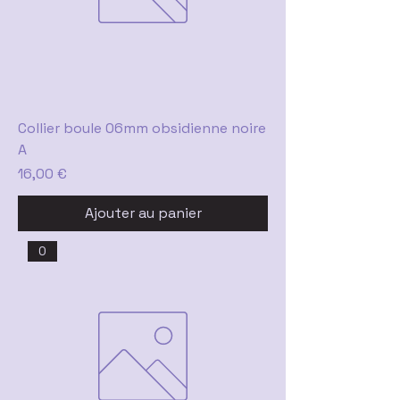
Collier boule 06mm obsidienne noire
A
Prix
16,00 €
Ajouter au panier
0