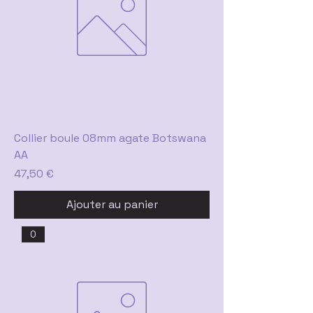
Collier boule 08mm agate Botswana
AA
Prix
47,50 €
Ajouter au panier
0