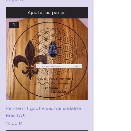
Ajouter au panier
0
Pendentif goutte sautoir sodalite
Brésil A+
Prix
14,00 €