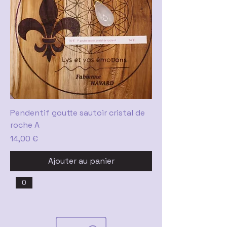
Pendentif goutte sautoir cristal de
roche A
Prix
14,00 €
Ajouter au panier
0