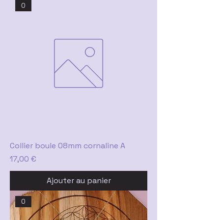
0
Collier boule 08mm cornaline A
Prix
17,00 €
Ajouter au panier
0