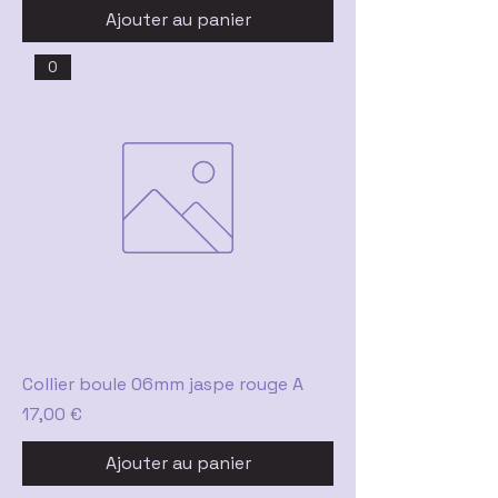
Ajouter au panier
0
Collier boule 06mm jaspe rouge A
Prix
17,00 €
Ajouter au panier