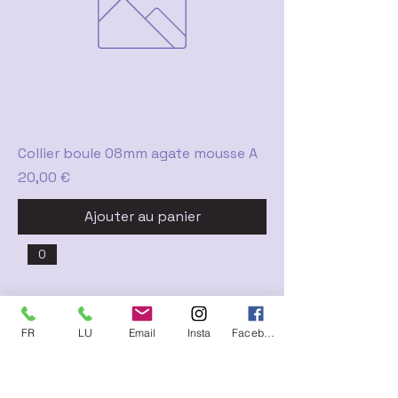
Collier boule 08mm agate mousse A
Prix
20,00 €
Ajouter au panier
0
FR
LU
Email
Insta
Facebook