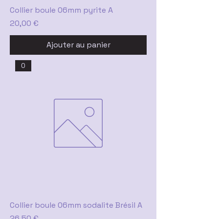
Collier boule 06mm pyrite A
Prix
20,00 €
Ajouter au panier
0
Collier boule 06mm sodalite Brésil A
Prix
26,50 €