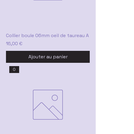
Collier boule 06mm oeil de taureau A
Prix
16,00 €
Ajouter au panier
0