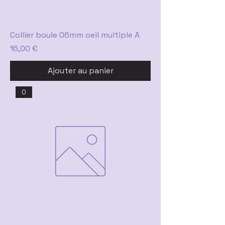
Collier boule 06mm oeil multiple A
Prix
16,00 €
Ajouter au panier
0