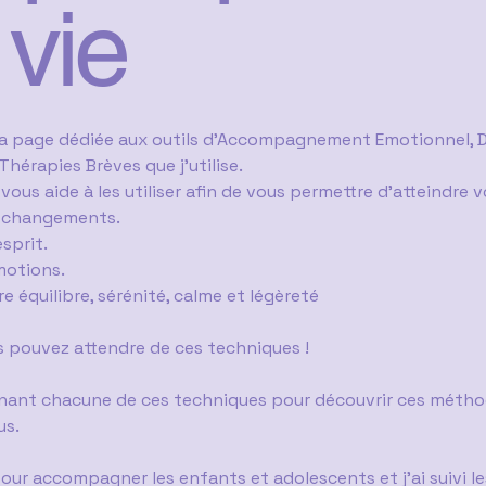
 vie
ma page dédiée aux outils d'Accompagnement Emotionnel,
Thérapies Brèves que j'utilise.
e vous aide à les utiliser afin de vous permettre d'atteindre 
s changements.
sprit.
motions.
e équilibre, sérénité, calme et légèreté
s pouvez attendre de ces techniques !
nant chacune de ces techniques pour découvrir ces méthod
us.
our accompagner les enfants et adolescents et j'ai suivi l