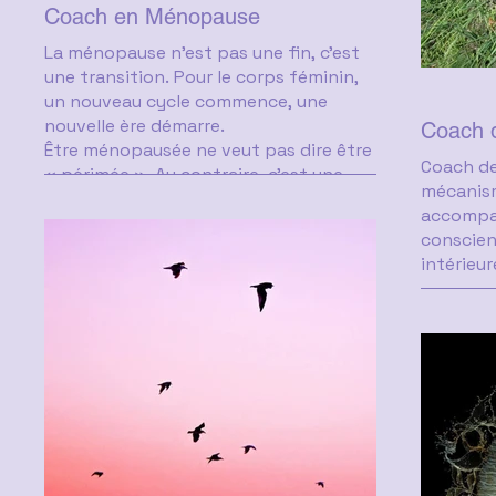
Coach en Ménopause
La ménopause n’est pas une fin, c’est
une transition. Pour le corps féminin,
un nouveau cycle commence, une
nouvelle ère démarre.
Coach 
Être ménopausée ne veut pas dire être
Coach de
« périmée ». Au contraire, c’est une
mécanis
nouvelle saison de la féminité qui
accompag
commence : plus mature, plus décidée,
conscien
plus libre, plus…
intérieu
Pour que cette période de transition se
passe de la meilleure façon possible, il
On peut 
important de prendre soin de soi, tant
toutes e
sur le plan physique que
semble f
psychologique.
difficile
Bouffées de chaleur, insomnies,
tourner 
fluctuations émotionnelles, perte de
besoin 
vitalité… Le corps vit un grand
commenc
bouleversement. Il est normal de se
Par ce q
sentir parfois désorientée.