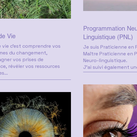
Programmation Neu
de Vie
Linguistique (PNL)
 vie c'est comprendre vos
Je suis Praticienne en 
mes du changement,
Maître Praticienne en
ner vos prises de
Neuro-linguistique.
ce, révéler vos ressources
J'ai suivi également u
res…
Formatrice en P.N.L afi
cet outils à de futurs P
dire que nous traversons
Thérapeutes, Coachs 
t tous des périodes où tout
en désir d'améliorer leu
lou et brumeux : décisions
communication et l'
s, perte de sens, impression de
des membres de leurs é
en rond continuellement,
de changement… mais par où
🌿 Qu'est-ce que la PNL
er ?
ue nous cherchons tous à être
La Programmation Neur