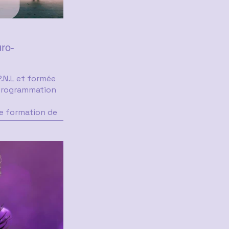
ro-
P.N.L et formée
 Programmation
ne formation de
n de transmettre
raticiens
ou des Managers
r
accompagnement
quipes...
 ?
o-Linguistique